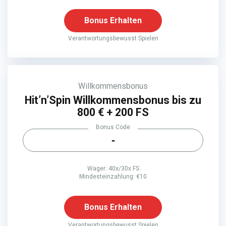
Bonus Erhalten
Verantwortungsbewusst Spielen
Willkommensbonus
Hit’n’Spin Willkommensbonus bis zu
800 € + 200 FS
Bonus Code
-
Wager: 40x/30x FS
Mindesteinzahlung: €10
Bonus Erhalten
Verantwortungsbewusst Spielen