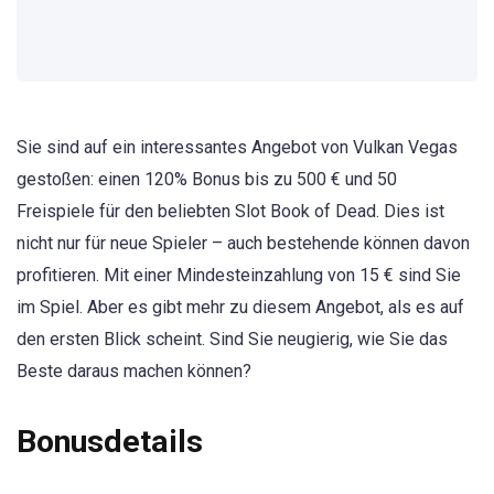
Sie sind auf ein interessantes Angebot von Vulkan Vegas
gestoßen: einen 120% Bonus bis zu 500 € und 50
Freispiele für den beliebten Slot Book of Dead. Dies ist
nicht nur für neue Spieler – auch bestehende können davon
profitieren. Mit einer Mindesteinzahlung von 15 € sind Sie
im Spiel. Aber es gibt mehr zu diesem Angebot, als es auf
den ersten Blick scheint. Sind Sie neugierig, wie Sie das
Beste daraus machen können?
Bonusdetails