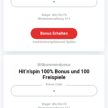
-
Wager: 40x/30x FS
Mindesteinzahlung: €10
Bonus Erhalten
Verantwortungsbewusst Spielen
Willkommensbonus
Hit’n’spin 100% Bonus und 100
Freispiele
Bonus Code
-
Wager: 40x/30x FS
Mindesteinzahlung: €10