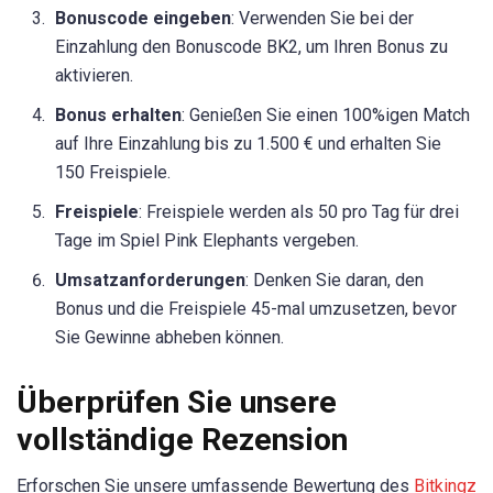
Bonuscode eingeben
: Verwenden Sie bei der
Einzahlung den Bonuscode BK2, um Ihren Bonus zu
aktivieren.
Bonus erhalten
: Genießen Sie einen 100%igen Match
auf Ihre Einzahlung bis zu 1.500 € und erhalten Sie
150 Freispiele.
Freispiele
: Freispiele werden als 50 pro Tag für drei
Tage im Spiel Pink Elephants vergeben.
Umsatzanforderungen
: Denken Sie daran, den
Bonus und die Freispiele 45-mal umzusetzen, bevor
Sie Gewinne abheben können.
Überprüfen Sie unsere
vollständige Rezension
Erforschen Sie unsere umfassende Bewertung des
Bitkingz