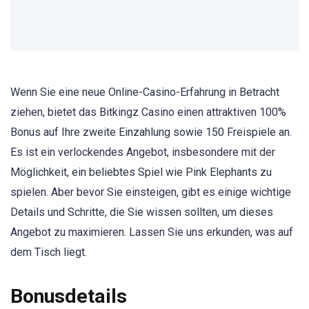
Wenn Sie eine neue Online-Casino-Erfahrung in Betracht
ziehen, bietet das Bitkingz Casino einen attraktiven 100%
Bonus auf Ihre zweite Einzahlung sowie 150 Freispiele an.
Es ist ein verlockendes Angebot, insbesondere mit der
Möglichkeit, ein beliebtes Spiel wie Pink Elephants zu
spielen. Aber bevor Sie einsteigen, gibt es einige wichtige
Details und Schritte, die Sie wissen sollten, um dieses
Angebot zu maximieren. Lassen Sie uns erkunden, was auf
dem Tisch liegt.
Bonusdetails