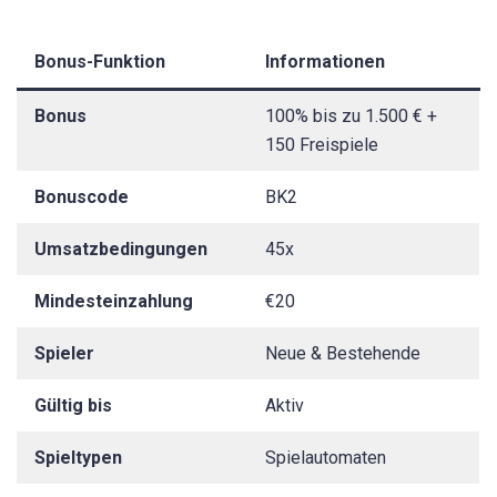
Bonus-Funktion
Informationen
Bonus
100% bis zu 1.500 € +
150 Freispiele
Bonuscode
BK2
Umsatzbedingungen
45x
Mindest­einzahlung
€20
Spieler
Neue & Bestehende
Gültig bis
Aktiv
Spieltypen
Spielautomaten