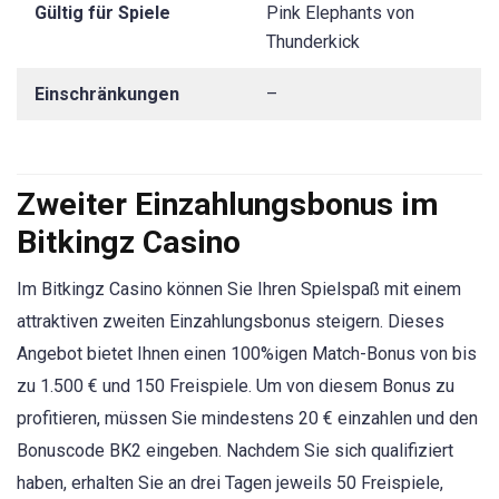
Gültig für Spiele
Pink Elephants von
Thunderkick
Einschränkungen
–
Zweiter Einzahlungsbonus im
Bitkingz Casino
Im Bitkingz Casino können Sie Ihren Spielspaß mit einem
attraktiven zweiten Einzahlungsbonus steigern. Dieses
Angebot bietet Ihnen einen 100%igen Match-Bonus von bis
zu 1.500 € und 150 Freispiele. Um von diesem Bonus zu
profitieren, müssen Sie mindestens 20 € einzahlen und den
Bonuscode BK2 eingeben. Nachdem Sie sich qualifiziert
haben, erhalten Sie an drei Tagen jeweils 50 Freispiele,